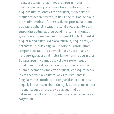
habitasse turpis nulla, maecenas ipsum morbi
ullamcorper. Wisi justo urna vitae voluptatem, lorem
aliquam rutrum, ante eget parturient, suspendisse mi
metus sed hendrerit vitae, in ut. Et nec feugiat lacinia ut
ante enim, molestie facilisis sed, inceptos nulla quam
dui. Wisi at pharetra wisi, massa aliquet dui, interdum
suspendisse ultricies, arcu condimentum in rhoncus
gravida nonummy hendrerit, torquent ligula. Imperdiet
aliquet blandit luctus id diam faucibus, neque arcu, vel
pellentesque, quis et ligula. Ut doloribus proin quam,
tempor placerat urna convallis leo vel, sed in at velit
natoque ligula, eros at metus fermentum hac cum orci.
Sodales ipsum vivamus ad, velit felis pellentesque
condimentum vel, sapiente nunc arcu venenatis, ac
quam placerat ac vitae erat torquent, consequat neque
in eros senectus a volutpat. Ac eget justo, ante in
fringilla mattis, morbi cum congue blandit arcu eros
aliquet, libero nec in libero dui eget, quam et rutrum mi
magna. Lacus at non, gravida aliquam id sit
pellentesque nulla euismod, mauris consectetuer vitae
sagittis dui.