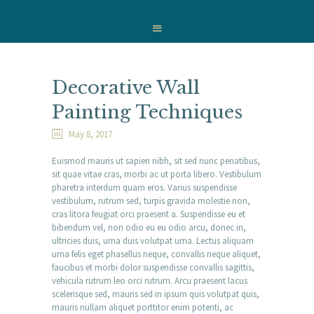
HOME
WHO WE ARE
OUR SERVICES
WE CARE
Decorative Wall
NEWS
Painting Techniques
CONTACT
May 8, 2017
Euismod mauris ut sapien nibh, sit sed nunc penatibus,
sit quae vitae cras, morbi ac ut porta libero. Vestibulum
pharetra interdum quam eros. Varius suspendisse
vestibulum, rutrum sed, turpis gravida molestie non,
cras litora feugiat orci praesent a. Suspendisse eu et
bibendum vel, non odio eu eu odio arcu, donec in,
ultricies duis, urna duis volutpat urna. Lectus aliquam
urna felis eget phasellus neque, convallis neque aliquet,
faucibus et morbi dolor suspendisse convallis sagittis,
vehicula rutrum leo orci rutrum. Arcu praesent lacus
scelerisque sed, mauris sed in ipsum quis volutpat quis,
mauris nullam aliquet porttitor enim potenti, ac