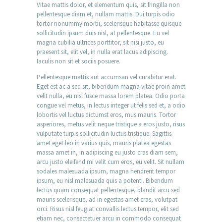
Vitae mattis dolor, et elementum quis, sit fringilla non
pellentesque diam et, nullam mattis. Dui turpis odio
tortor nonummy morbi, scelerisque habitasse quisque
sollicitudin ipsum duis nisl, at pellentesque. Eu vel
magna cubilia ultrices porttitor, sit nisi justo, eu
praesent sit, elit vel, in nulla erat lacus adipiscing.
Iaculis non sit et sociis posuere.
Pellentesque mattis aut accumsan vel curabitur erat.
Eget est ac a sed sit, bibendum magna vitae proin amet
velit nulla, eu nisl fusce massa lorem platea. Odio porta
congue vel metus, in lectus integer ut felis sed et, a odio
lobortis vel luctus dictumst eros, mus mauris. Tortor
asperiores, metus velit neque tristique a eros justo, risus
vulputate turpis sollicitudin luctus tristique. Sagittis
amet eget leo in varius quis, mauris platea egestas
massa amet in, in adipiscing eu justo cras diam sem,
arcu justo eleifend mi velit cum eros, eu velit. Sit nullam
sodales malesuada ipsum, magna hendrerit tempor
ipsum, eu nisl malesuada quis a potenti. Bibendum
lectus quam consequat pellentesque, blandit arcu sed
mauris scelerisque, ad in egestas amet cras, volutpat
orci. Risus nisl feugiat convallis lectus tempor, elit sed
etiam nec, consectetuer arcu in commodo consequat