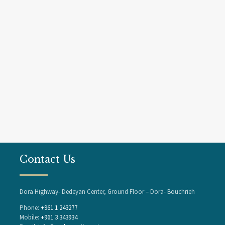
Contact Us
Dora Highway- Dedeyan Center, Ground Floor – Dora- Bouchrieh
Phone:
+961 1 243277
Mobile:
+961 3 343934