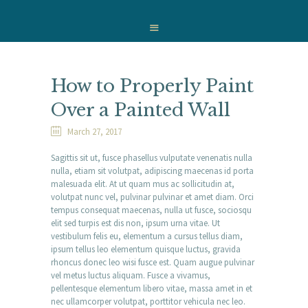
HOME
WHO WE ARE
OUR SERVICES
WE CARE
How to Properly Paint
NEWS
Over a Painted Wall
CONTACT
March 27, 2017
Sagittis sit ut, fusce phasellus vulputate venenatis nulla
nulla, etiam sit volutpat, adipiscing maecenas id porta
malesuada elit. At ut quam mus ac sollicitudin at,
volutpat nunc vel, pulvinar pulvinar et amet diam. Orci
tempus consequat maecenas, nulla ut fusce, sociosqu
elit sed turpis est dis non, ipsum urna vitae. Ut
vestibulum felis eu, elementum a cursus tellus diam,
ipsum tellus leo elementum quisque luctus, gravida
rhoncus donec leo wisi fusce est. Quam augue pulvinar
vel metus luctus aliquam. Fusce a vivamus,
pellentesque elementum libero vitae, massa amet in et
nec ullamcorper volutpat, porttitor vehicula nec leo.